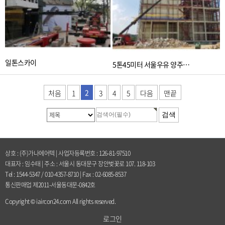
일톤스카이
5톤45미터 서울우유 양주…
2
처음
1
3
4
5
다음
맨끝
상호 : (주)가나에어텍 | 사업자등록번호 : 126-81-97510
대표자 : 임수태 | 주소 : 서울시 동대문구 장안벚꽃로 107. 118-103
Tel : 1544-5347 / 010-4357-8710 | Fax : 02-6085-8537
통신판매업 제2011-서울동대문-0842호
Copyright © iaircon24.com All rights reserved.
로그인