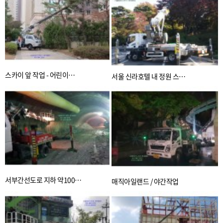
스카이 앞 작업 - 어린이…
서울 신라호텔 내 정원 스…
서부간선도로 지하 약100…
매직아일랜드 / 야간작업