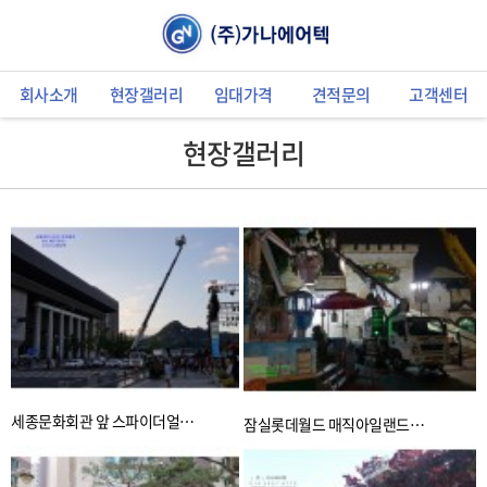
회사소개
현장갤러리
임대가격
견적문의
고객센터
현장갤러리
세종문화회관 앞 스파이더얼…
잠실롯데월드 매직아일랜드…